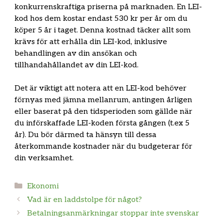
konkurrenskraftiga priserna på marknaden. En LEI-
kod hos dem kostar endast 530 kr per år om du
köper 5 år i taget. Denna kostnad täcker allt som
krävs för att erhålla din LEI-kod, inklusive
behandlingen av din ansökan och
tillhandahållandet av din LEI-kod.
Det är viktigt att notera att en LEI-kod behöver
förnyas med jämna mellanrum, antingen årligen
eller baserat på den tidsperioden som gällde när
du införskaffade LEI-koden första gången (t.ex 5
år). Du bör därmed ta hänsyn till dessa
återkommande kostnader när du budgeterar för
din verksamhet.
Kategorier
Ekonomi
Vad är en laddstolpe för något?
Betalningsanmärkningar stoppar inte svenskar