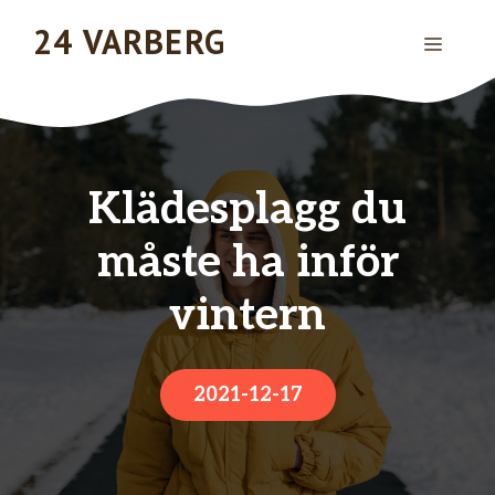
Hoppa
24 VARBERG
MENY
till
innehåll
Klädesplagg du
måste ha inför
vintern
2021-12-17